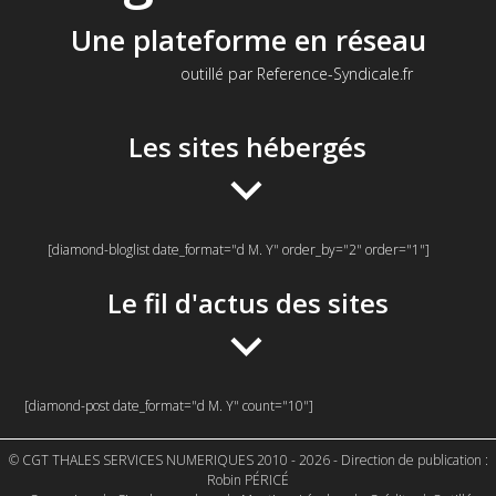
Une plateforme en réseau
outillé par Reference-Syndicale.fr
Les sites hébergés
[diamond-bloglist date_format="d M. Y" order_by="2" order="1"]
Le fil d'actus des sites
[diamond-post date_format="d M. Y" count="10"]
© CGT THALES SERVICES NUMERIQUES 2010 - 2026 - Direction de publication :
Robin PÉRICÉ