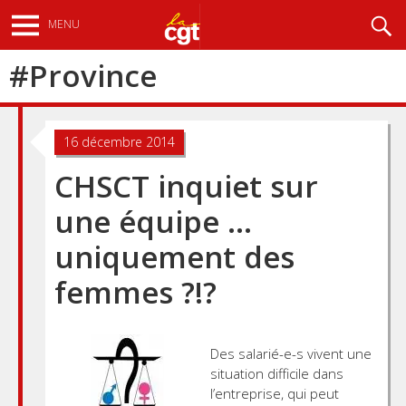
Aller
Recherche
MENU
au
contenu
#
Province
principal
16 décembre 2014
CHSCT inquiet sur
une équipe …
uniquement des
femmes ?!?
Des salarié-e-s vivent une
situation difficile dans
l’entreprise, qui peut