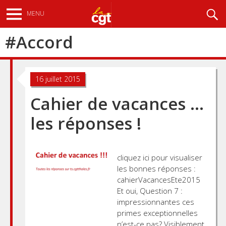
Aller
Recherche
MENU
au
contenu
#
Accord
principal
16 juillet 2015
Cahier de vacances …
les réponses !
cliquez ici pour visualiser
les bonnes réponses :
cahierVacancesEte2015
Et oui, Question 7 :
impressionnantes ces
primes exceptionnelles
n’est-ce pas? Visiblement