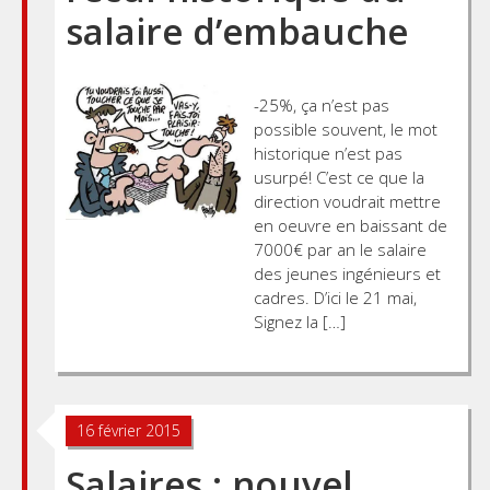
salaire d’embauche
-25%, ça n’est pas
possible souvent, le mot
historique n’est pas
usurpé! C’est ce que la
direction voudrait mettre
en oeuvre en baissant de
7000€ par an le salaire
des jeunes ingénieurs et
cadres. D’ici le 21 mai,
Signez la […]
Posts
16 février 2015
navigation
Salaires : nouvel