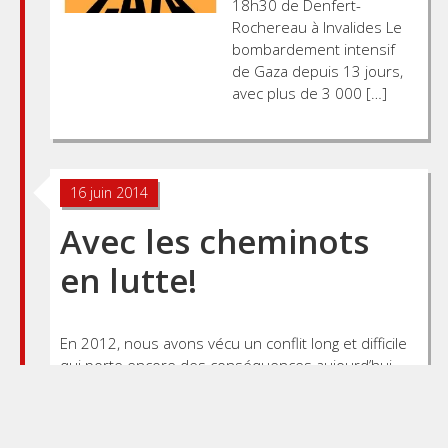
18h30 de Denfert-
Rochereau à Invalides Le
bombardement intensif
de Gaza depuis 13 jours,
avec plus de 3 000 […]
16 juin 2014
Avec les cheminots
en lutte!
En 2012, nous avons vécu un conflit long et difficile
qui porte encore des conséquences aujourd’hui.
Nous savons l’importance des soutiens, les
cheminots sont assurés du nôtre. Le
gouvernement depuis des mois est l’allié du