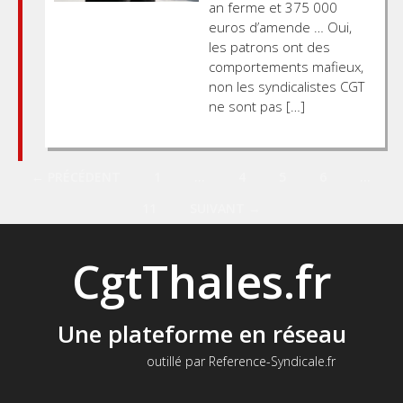
an ferme et 375 000
euros d’amende … Oui,
les patrons ont des
comportements mafieux,
non les syndicalistes CGT
ne sont pas […]
Posts
← PRÉCÉDENT
1
…
4
5
6
…
11
SUIVANT →
navigation
CgtThales.fr
Une plateforme en réseau
outillé par Reference-Syndicale.fr