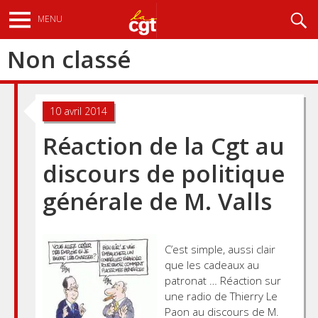
Aller
Recherche
MENU
au
contenu
Non classé
principal
10 avril 2014
Réaction de la Cgt au
discours de politique
générale de M. Valls
C’est simple, aussi clair
que les cadeaux au
patronat … Réaction sur
une radio de Thierry Le
Paon au discours de M.